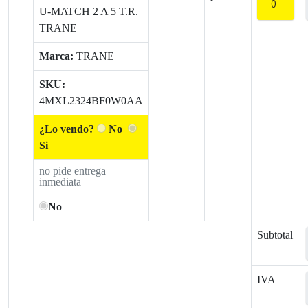
U-MATCH 2 A 5 T.R.
TRANE
Marca:
TRANE
SKU:
4MXL2324BF0W0AA
¿Lo vendo?
No
Si
no pide entrega
inmediata
No
Subtotal
IVA