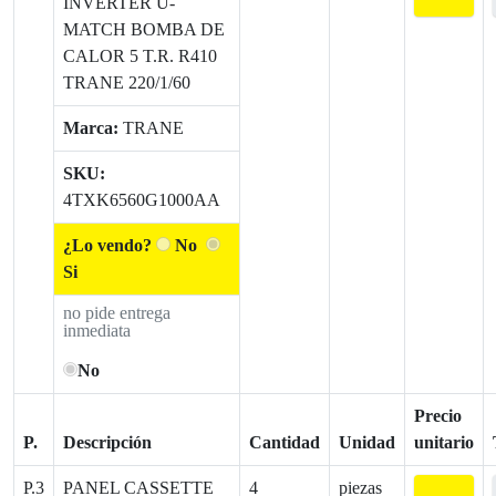
INVERTER U-
MATCH BOMBA DE
CALOR 5 T.R. R410
TRANE 220/1/60
Marca:
TRANE
SKU:
4TXK6560G1000AA
¿Lo vendo?
No
Si
no pide entrega
inmediata
No
Precio
P.
Descripción
Cantidad
Unidad
unitario
P.3
PANEL CASSETTE
4
piezas