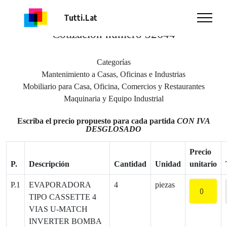
OPORTUNIDAD DE NEGOCIO
Tutti.Lat
Cotización número 32644
Categorías
Mantenimiento a Casas, Oficinas e Industrias
Mobiliario para Casa, Oficina, Comercios y Restaurantes
Maquinaria y Equipo Industrial
Escriba el precio propuesto para cada partida
CON IVA
DESGLOSADO
Precio
P.
Descripción
Cantidad
Unidad
unitario
P.1
EVAPORADORA
4
piezas
TIPO CASSETTE 4
VIAS U-MATCH
INVERTER BOMBA