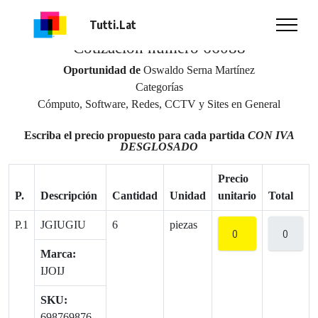
OPORTUNIDAD DE NEGOCIO
Tutti.Lat
Cotización número 66088
Oportunidad de
Oswaldo Serna Martínez
Categorías
Cómputo, Software, Redes, CCTV y Sites en General
Escriba el precio propuesto para cada partida
CON IVA
DESGLOSADO
Precio
P.
Descripción
Cantidad
Unidad
unitario
Total
P.1
JGIUGIU
6
piezas
Marca:
IJOIJ
SKU:
698769876