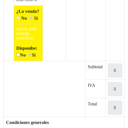
¿Lo vendo?
No
Si
cliente pide
entrega
inmediata
Disponibe:
No
Si
Subtotal
IVA
Total
Condiciones generales